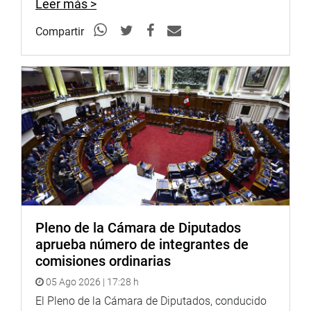
Leer más >
En igual situación condicional está la propuesta de la
Comisión Especial Encargada de seleccionar a los
Compartir
candidatos a Defensor del Pueblo, a un magistrado del
Tribunal Constitucional y a tres directores del Banco
Central de Reserva respecto a los tres candidatos para
integrar el directorio del Instituto Emisor.
PRENSA-CONGRESO
Puede encontrar más información en nuestra página web
y redes sociales.
http://www.congreso.gob.pe/
Facebook:
https://www.facebook.com/congresodelarepublicadelperu?
fref=ts
Twitter:
https://twitter.com/congresoperu
Pleno de la Cámara de Diputados
<
https://twitter.com/congresoperu
>
aprueba número de integrantes de
Youtube:
http://www.youtube.com/congresoperu
comisiones ordinarias
<
http://www.youtube.com/congresoperu
>
05 Ago 2026 | 17:28 h
Soundcloud:
https://soundcloud.com/radiocongreso
El Pleno de la Cámara de Diputados, conducido
<
https://soundcloud.com/radiocongreso
>