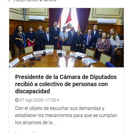
corrupción cometidos por funcionarios del Proyecto
Especial Binacional Puyango-Tumbes y del Poder
Judicial y del Ministerio Público durante los últimos cinco
años (2011-2016) y, la segunda, es para que la Comisión
de Pueblos Andinos identifique a los culpables de los
constantes derrames de crudo en el Oleoducto Nor
Peruano y plantee propuestas para una solución integral
para la restauración ambiental inmediata.
También está en la agenda la moción mediante el
Congreso de la República condena los actos de apología
Presidente de la Cámara de Diputados
del terrorismo que significan las expresiones,
recibió a colectivo de personas con
manifestaciones y construcción de un mausoleo en el
discapacidad
cementerio municipal de Comas.
07 Ago 2026 | 17:50 h
La discusión de la moción para que el Congreso de la
Con el objeto de escuchar sus demandas y
República se pronuncie sobre los recientes sucesos
establecer los mecanismos para que se cumplan
políticos en Venezuela está condicionada a la ampliación
los alcances de la...
de agenda por la Junta de Portavoces.