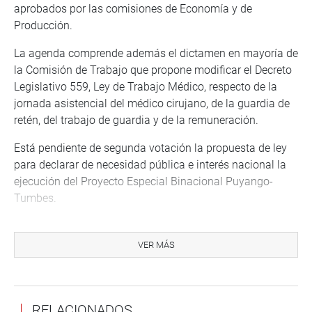
aprobados por las comisiones de Economía y de
Producción.
La agenda comprende además el dictamen en mayoría de
la Comisión de Trabajo que propone modificar el Decreto
Legislativo 559, Ley de Trabajo Médico, respecto de la
jornada asistencial del médico cirujano, de la guardia de
retén, del trabajo de guardia y de la remuneración.
Está pendiente de segunda votación la propuesta de ley
para declarar de necesidad pública e interés nacional la
ejecución del Proyecto Especial Binacional Puyango-
Tumbes.
En cuanto a la mociones, hay dos que otorgan facultades
de comisión investigadora a dos comisiones
VER MÁS
dictaminadoras.
La primera moción es para que la Comisión Agraria
investigue las presuntas irregularidades y actos de
RELACIONADOS