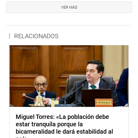
Director Ejecutivo del Fondo Nacional de Financiamiento de la Actividad
VER MÁS
Empresarial del Estado( FONAFE), Miguel Macara Chvili. Igualmente se
presenta la presidenta Ejecutiva del Seguro Social de Salud(ESSALUD),
Fiorella Molinelli Aristondo, en la sala Grau del Palacio Legislativo.
RELACIONADOS
El congresista Israel Lazo dará conferencia de prensa a las 12.00 horas
sobre la “Carretera Central Problema Nacional”. A la misma hora, la
Comisión de Defensa del Consumidor debate proyectos de ley como el
que modifica la ley que regula el estacionamiento vehicular,
estableciendo el cobro por el servicio brindado efectivamente.
Asimismo, se presenta el presidente del Consejo Directivo de OSIPTEL,
Rafael Muente Schwarz, para tratar el procedimiento de atención de
reclamos de usuarios y decodificadores en el servicio de cable, en el
hemiciclo Raúl Porras Barrenechea.
A las 11.00 horas, sesión ordinaria del grupo de trabajo de la comisión
Miguel Torres: «La población debe
de Energía y Minas que ve la actualización de la ley orgánica de
estar tranquila porque la
Hidrocarburos, en la sala Luis Bedoya Reyes.
bicameralidad le dará estabilidad al