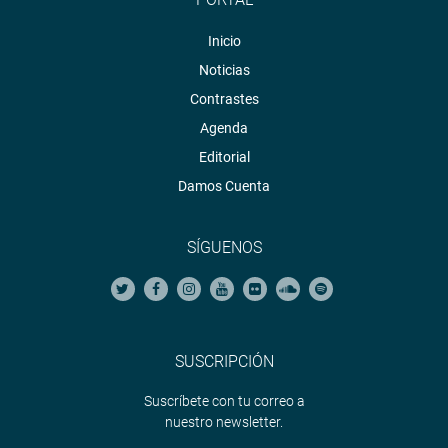
Facebook:
https://goo.gl/s5t7XN
Inicio
Noticias
Twitter:
https://goo.gl/iMywRR
YouTube:
https://goo.gl/VBXBNk
Contrastes
Agenda
Radio:
goo.gl/hMwTg1
Editorial
fotografia.congreso.gob.pe
Damos Cuenta
SÍGUENOS
SUSCRIPCIÓN
Suscríbete con tu correo a
nuestro newsletter.