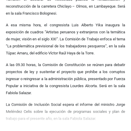
reconstrucción de la carretera Chiclayo – Olmos, en Lambayeque. Será
en la sala Francisco Bolognesi.
A esa misma hora, el congresista Luis Alberto Yika inaugura la
exposición de cuadros “Artistas peruanos y extranjeros con la temática
de mujer, visión en el siglo XXI”. La Comisión de Trabajo enfoca el tema
“La problemática previsional de los trabajadores pesqueros”, en la sala
Túpac Amaru, del edificio Víctor Raúl Haya de la Torre.
A las 09.30 horas, la Comisión de Constitución se reúnen para debatir
proyectos de ley y sustentar el proyecto que prohíbe a los corruptos
ingresar o reingresar a la administración pública, presentado por Fuerza
Popular a iniciativa de la congresista Lourdes Alcorta. Será en la sala
Fabiola Salazar.
La Comisión de Inclusión Social espera el informe del ministro Jorge
Meléndez Celis sobre la ejecución de programas sociales y plan de
trabajo para el presente año, en la sala Fabiola Salazar.
A las 10.00 horas se presentan ante la Comisión de Presupuesto el