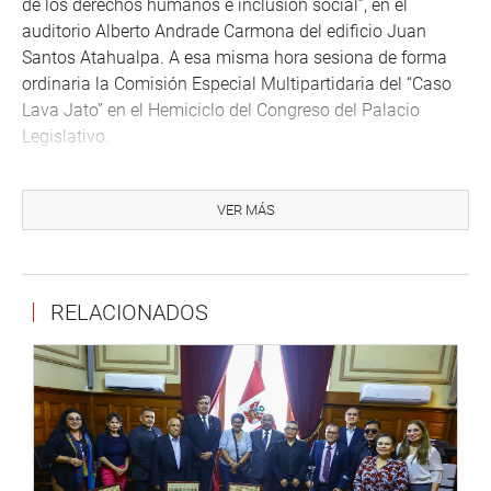
de los derechos humanos e inclusión social”, en el
auditorio Alberto Andrade Carmona del edificio Juan
Santos Atahualpa. A esa misma hora sesiona de forma
ordinaria la Comisión Especial Multipartidaria del “Caso
Lava Jato” en el Hemiciclo del Congreso del Palacio
Legislativo.
Media hora después el congresista César Vásquez
Sánchez (APP) sostendrá una reunión de trabajo en la
VER MÁS
sala 6 del edificio Víctor Raúl Haya de la Torre. A las
16.00 horas la Comisión de Vivienda y Construcción
realiza un foro denominado “Legislación sobre el Uso y
RELACIONADOS
Gestión del Suelo en el Perú“. Será en el hemiciclo Raúl
Porras Barrenechea.
Finalmente, a las 18.30 horas el Fondo Editorial del
Congreso de la República presentará el libro sobre
“Filosofía, Crítica y Compromiso en Augusto Salazar
Bondy”, de la autora Adriana María Arpini. El evento será
en la sala Grau del Palacio Legislativo.