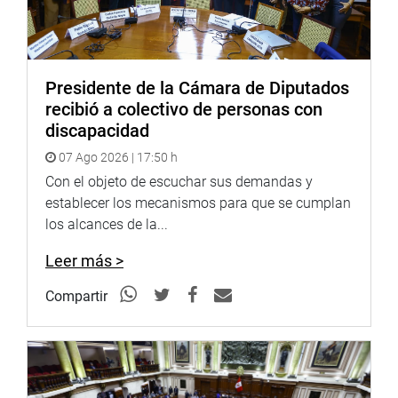
PRENSA-CONGRESO (Jarvi)
Puede encontrar más información en nuestra página web
y redes sociales.
Presidente de la Cámara de Diputados
http://www.congreso.gob.pe/
recibió a colectivo de personas con
discapacidad
Facebook:
https://www.facebook.com/congresoperu
07 Ago 2026 | 17:50 h
Con el objeto de escuchar sus demandas y
establecer los mecanismos para que se cumplan
los alcances de la...
Leer más >
Compartir