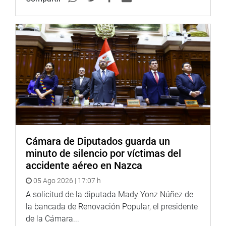
Utcubamba.
La Comisión también ha estado atenta a las acciones que
realizadas para atender la problemática de los
lamentables sucesos ocurridos en la Comunidad Shipibo
Konibo de Cantagallo y en el Centro Comercial Larcomar
(véase Boletín de la Comisión de Vivienda y Construcción:
https://issuu.com/congresistamarisaglave/docs/boletin_co
)
Cámara de Diputados guarda un
AUDIENCIA PÚBLICA DESCENTRALIZADA
minuto de silencio por víctimas del
El 5 de diciembre pasado, en la ciudad del Cusco, la
accidente aéreo en Nazca
Comisión de Vivienda y Construcción realizó su primera
05 Ago 2026 | 17:07 h
audiencia pública descentralizada. En ella, con la
A solicitud de la diputada Mady Yonz Núñez de
presencia de más de 500 pobladores de diversas partes
la bancada de Renovación Popular, el presidente
de la región Cusco, fueron abordados cuatro temas de
de la Cámara...
trabajo: i) agua y saneamiento, ii) titulación, iii)