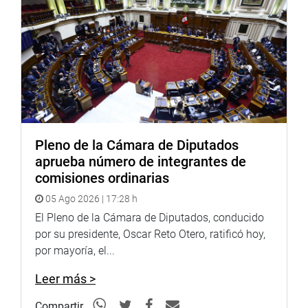
financiamiento y continuidad para adquirir, construir y
mejorar viviendas de interés social a través del Bono
Familiar Habitacional del Programa Techo Propio; y iv)
Ley que regula la administración inmobiliaria.
Los dictámenes recaídos en los dos primeros proyectos
fueron aprobados en la última sesión plenaria de la
presente legislatura,
Pleno de la Cámara de Diputados
aprueba número de integrantes de
comisiones ordinarias
FISCALIZACIÓN
05 Ago 2026 | 17:28 h
En el marco de su función fiscalizadora, la Comisión de
El Pleno de la Cámara de Diputados, conducido
Vivienda y Construcción invitó a sus sesiones a
por su presidente, Oscar Reto Otero, ratificó hoy,
funcionarios y autoridades de diversas instituciones, entre
por mayoría, el...
ellas: el ministro y los dos viceministros del Ministerio de
Vivienda, Construcción y Saneamiento, la Comisión
Leer más >
Liquidadora del Banco de Materiales, el alcalde del
distrito de Miraflores y el alcalde del distrito de
Compartir