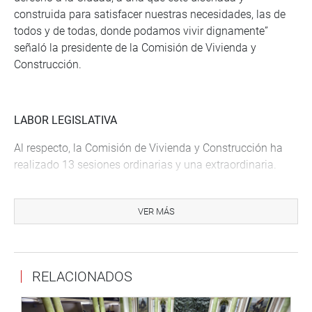
construida para satisfacer nuestras necesidades, las de
todos y de todas, donde podamos vivir dignamente”
señaló la presidente de la Comisión de Vivienda y
Construcción.
LABOR LEGISLATIVA
Al respecto, la Comisión de Vivienda y Construcción ha
realizado 13 sesiones ordinarias y una extraordinaria.
En la presente legislatura, ha aprobado cuatro
dictámenes, recaídos en los siguientes proyectos de ley: i)
VER MÁS
Ley que declara de necesidad pública los proyectos de
saneamiento de la Provincia de San Román, Juliaca,
Puno; ii) Ley que autoriza al Ministerio de Vivienda,
RELACIONADOS
Construcción y Saneamiento, a través de sus programas,
a realizar intervenciones a través de núcleos ejecutores;
iii) Ley que declara de necesidad pública el