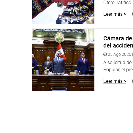
Otero, ratificó
Leer más >
Cámara de 
del accide
05 Ago 2026 |
A solicitud d
Popular, el pr
Leer más >