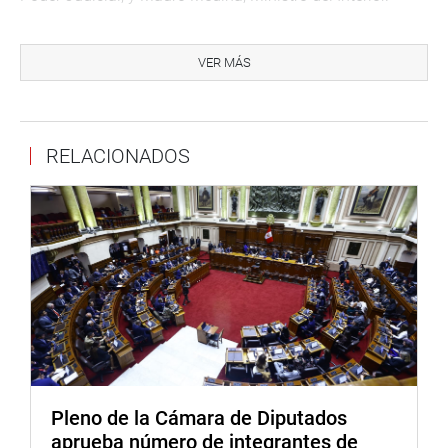
También han sido invitados Gustavo Gorriti, director del
Instituto de Defensa Legal y Rossana Cueva, directora del
VER MÁS
programa periodístico “Panorama”, para abordar la forma
y circunstancias por la cual se obtuvo los audios y/o
documentación en relación a las interceptaciones
RELACIONADOS
telefónicas realizadas.
A la misma hora, el parlamentario Richard Acuña Núñez,
segundo vicepresidente del Congreso de la República
realizará una reunión de trabajo en la sala Gustavo
Mohme Llona del edificio Víctor Raúl Haya de la Torre.
En la sesión vespertina, el legislador Marco Arana Zegarra
(FA) inaugurará el foro: “Ley de sostenibilidad urbana para
construir ciudades sostenibles” en el auditorio Alberto
Andrade Carmona del edificio Juan Santos Atahualpa a
las 15.00 horas.
Pleno de la Cámara de Diputados
aprueba número de integrantes de
Finalmente, el congresista Percy Alcalá Mateo (FP)