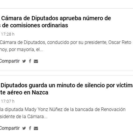
Andrade Carmona
a Cámara de Diputados aprueba número de
Palacio Legislativo
s de comisiones ordinarias
ón en Organización
Hemiciclo Raúl Porras
 17:28 h
tos Parlamentarios
Barrenechea
a Cámara de Diputados, conducido por su presidente, Oscar Reto
e la Alianza del
 hoy, por mayoría, el...
Compartir
o:
Edificio Víctor Raúl
Haya de la Torre
 la observación
Diputados guarda un minuto de silencio por vícti
 Autógrafa de la Ley
Sala Mariscal Domingo
nte aéreo en Nazca
 TUO de la Ley del
Nieto y Márquez (Sala 5)
 17:07 h
ministración de
e la diputada Mady Yonz Núñez de la bancada de Renovación
iones y que amplía
esidente de la Cámara...
l Régimen Especial
Anticipada»
Compartir