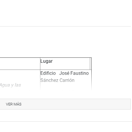
Lugar
Edificio José Faustino
Sánchez Carrión
 Agua y las
ivatización de las
Auditorio José Faustino
aneamiento»
Sánchez Carrión
VER MÁS
Edificio Juan Santos
Atahualpa
lica en los
onales y Locales»
Auditorio Alberto