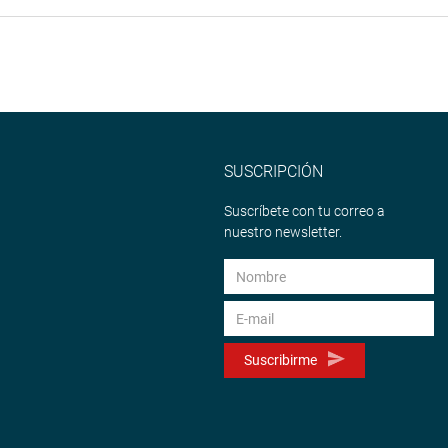
dinaria
Edificio Víctor Raúl
Haya de la Torre
Sala Martha Hildebrandt
Pérez Treviño (Sala 4)
SUSCRIPCIÓN
Suscríbete con tu correo a
nuestro newsletter.
Suscribirme