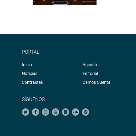
15:00
Comisión Investigadora
Sesión Extraor
encargada de investigar el
pago de presuntas coimas
a funcionarios peruanos
por parte de Empresa
Brasileñas Odebrecht,
Camargo Correa, OAS,
PORTAL
Andrade Gutiérrez, Quiroz
Galvao y otras, desde el
Inicio
Agenda
inicio de sus actividades
Noticias
Editorial
hasta la fecha, por
Contrastes
Damos Cuenta
cualquier forma de contrato
con el Estado Peruano
SÍGUENOS
-Congresista Juan Pari
Choquecota
PRENSA-CONGRESO