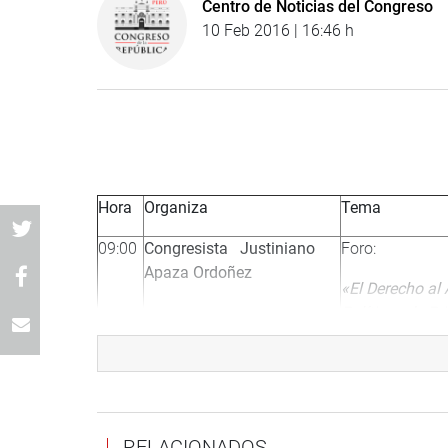
Centro de Noticias del Congreso
10 Feb 2016 | 16:46 h
Hora
Organiza
Tema
09:00
Congresista Justiniano
Foro:
Apaza Ordoñez
«El Derecho al
Políticas de Pr
Empresas de S
09:00
Comisión de Presupuesto
Foro:
y Cuenta General de la
«Inversión Púb
República
Gobiernos Regi
RELACIONADOS