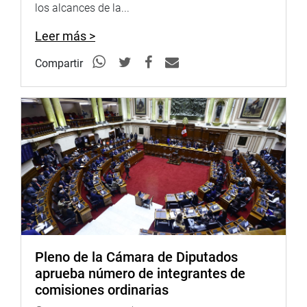
millones de soles.
los alcances de la...
“Pero recordamos que con la Ley N.° 31017 nunca se
Leer más >
llegó a un retiro del 100 %. Se llegó casi a un 50 o 55 %
del fondo total. Siendo responsables técnicamente las
Compartir
entidades que hemos invitado en la comisión han
planteado que los futuros retiros sean de la misma forma
que la referida norma y la N.° 31068”, anotó.
Dijo que esos recursos que provinieron de la aplicación de
esas dos leyes sirvieron para salvar muchas vidas frente
a la pandemia.
El dictamen aprobado comprende nueve propuestas
legislativas de congresistas de diferentes bancadas:
Leonardo Inga sales (AP), Anthony Novoa Cruzado (AP),
Luis Simeón Hurtado (AP), Jim Ali Mamani Barriga (NC),
Pleno de la Cámara de Diputados
José Luis Luna Morales (PP), María Teresa Céspedes
aprueba número de integrantes de
Cárdenas (Frepap), Cecilia García Rodríguez (PP), Arón
comisiones ordinarias
Espinoza Velarde (PP), y Paul García Oviedo (AP).