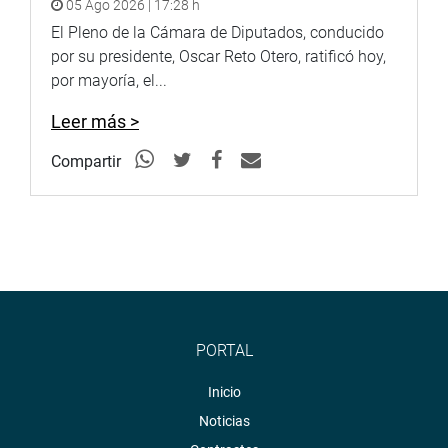
05 Ago 2026 | 17:28 h
OFICINA DE COMUNICACIONES
El Pleno de la Cámara de Diputados, conducido
por su presidente, Oscar Reto Otero, ratificó hoy,
por mayoría, el...
Leer más >
Compartir
PORTAL
Inicio
Noticias