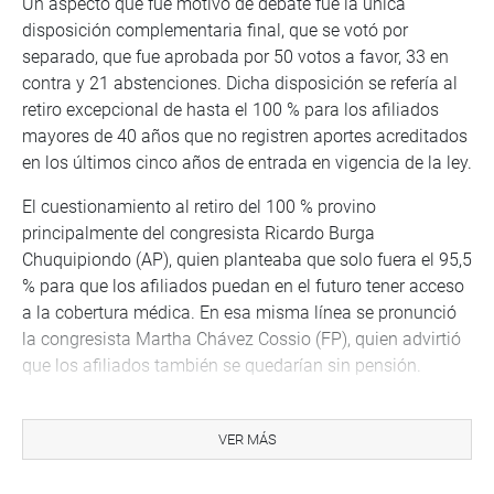
Un aspecto que fue motivo de debate fue la única
disposición complementaria final, que se votó por
separado, que fue aprobada por 50 votos a favor, 33 en
contra y 21 abstenciones. Dicha disposición se refería al
retiro excepcional de hasta el 100 % para los afiliados
mayores de 40 años que no registren aportes acreditados
en los últimos cinco años de entrada en vigencia de la ley.
El cuestionamiento al retiro del 100 % provino
principalmente del congresista Ricardo Burga
Chuquipiondo (AP), quien planteaba que solo fuera el 95,5
% para que los afiliados puedan en el futuro tener acceso
a la cobertura médica. En esa misma línea se pronunció
la congresista Martha Chávez Cossio (FP), quien advirtió
que los afiliados también se quedarían sin pensión.
De promulgarse la ley, el retiro se realizará en un solo
desembolso a los 30 días de presentada la solicitud ante
VER MÁS
la AFP a la que pertenezca el afiliado. Es aplicable hasta
el segundo desembolso y el resto entregado en el tercer