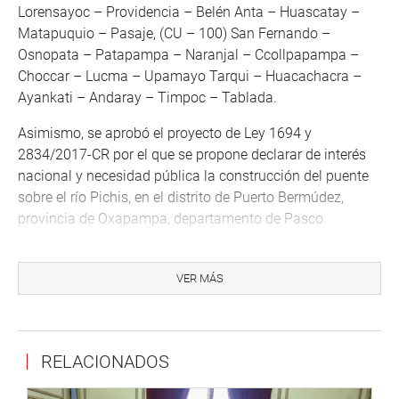
Lorensayoc – Providencia – Belén Anta – Huascatay –
Matapuquio – Pasaje, (CU – 100) San Fernando –
Osnopata – Patapampa – Naranjal – Ccollpapampa –
Choccar – Lucma – Upamayo Tarqui – Huacachacra –
Ayankati – Andaray – Timpoc – Tablada.
Asimismo, se aprobó el proyecto de Ley 1694 y
2834/2017-CR por el que se propone declarar de interés
nacional y necesidad pública la construcción del puente
sobre el río Pichis, en el distrito de Puerto Bermúdez,
provincia de Oxapampa, departamento de Pasco.
VER MÁS
CENTRO DE NOTICIAS
RELACIONADOS
PRENSA-CONGRESO 3-4-18