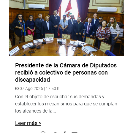
Puede encontrar más información en nuestra página web
y redes sociales.
Heraldo
:
http://www.goo.gl/Ty5Tto
Portal:
http://www.congreso.gob.pe/
Presidente de la Cámara de Diputados
Facebook:
https://goo.gl/s5t7XN
recibió a colectivo de personas con
discapacidad
Twitter:
https://goo.gl/iMywRR
YouTube:
https://goo.gl/VBXBNk
07 Ago 2026 | 17:50 h
Con el objeto de escuchar sus demandas y
Radio:
http://www.goo.gl/hMwTg1
establecer los mecanismos para que se cumplan
fotografia.congreso.gob.pe
los alcances de la...
Leer más >