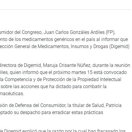
umidor del Congreso, Juan Carlos Gonzáles Ardiles (FP),
iento de los medicamentos genéricos en el país al informar que
Dirección General de Medicamentos, Insumos y Drogas (Digemid)
a directora de Digemid, Maruja Crisante Núñez, durante la reunión
rdiles, quien informó que el próximo martes 15 está convocado
 la Competencia y de Protección de la Propiedad Intelectual
me sobre las acciones que ha dictado para combatir la
rmacéuticas.
ón de Defensa del Consumidor, la titular de Salud, Patricia
optado su despacho para erradicar estas prácticas
 de Digemid explicó que la razón por la cual han fracasado los