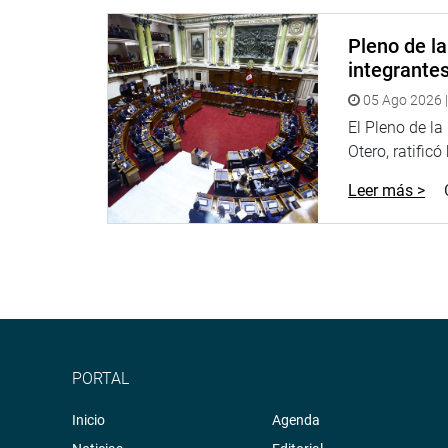
de los consumidores para adquirir productos farmac
Pleno de l
congresista Gonzáles Ardiles.
integrante
PRENSA CONGRESO
05 Ago 2026 |
El Pleno de l
Otero, ratificó
Leer más >
PORTAL
Inicio
Agenda