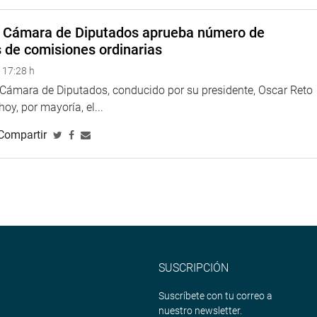
éuticos al alcance de su bolsillo y de calidad», dijo el
a Cámara de Diputados aprueba número de
s de comisiones ordinarias
 17:28 h
a Cámara de Diputados, conducido por su presidente, Oscar Reto
 hoy, por mayoría, el...
Compartir
SUSCRIPCIÓN
Suscríbete con tu correo a
nuestro newsletter.