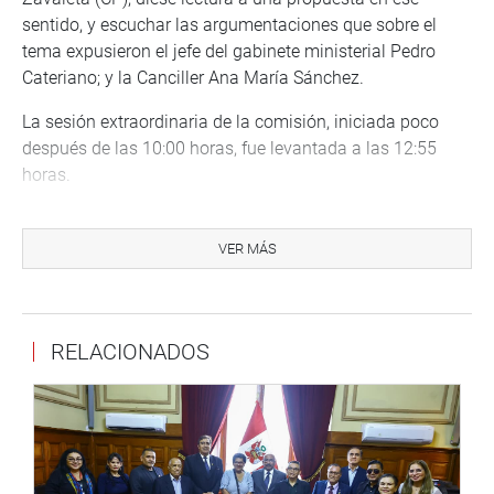
sentido, y escuchar las argumentaciones que sobre el
tema expusieron el jefe del gabinete ministerial Pedro
Cateriano; y la Canciller Ana María Sánchez.
La sesión extraordinaria de la comisión, iniciada poco
después de las 10:00 horas, fue levantada a las 12:55
horas.
Ampliaremos esta información
VER MÁS
PRENSA-CONGRESO
Enseguida transmitiremos la ampliación de esta noticia.
RELACIONADOS
http://www.congreso.gob.pe/
Facebook:
https://www.facebook.com/congresoperu
Twitter:
https://twitter.com/congresoperu
Youtube:
http://www.youtube.com/congresoperu
Soundcloud:
https://soundcloud.com/radiocongreso