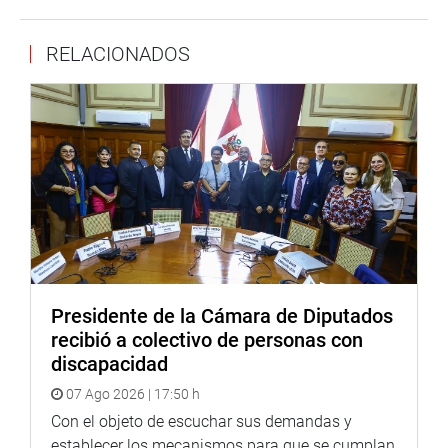
http://www.congreso.gob.pe/
Facebook:
RELACIONADOS
https://www.facebook.com/congresodelarepublicadelperu?
fref=ts
Twitter:
https://twitter.com/congresoperu
<
https://twitter.com/congresoperu
>
Youtube:
http://www.youtube.com/congresoperu
<
http://www.youtube.com/congresoperu
>
Soundcloud:
https://soundcloud.com/radiocongreso
<
https://soundcloud.com/radiocongreso
>
Sistema de Archivo Fotográfico (SAF):
http://www4.congreso.gob.pe/fotografia.asp
Presidente de la Cámara de Diputados
recibió a colectivo de personas con
discapacidad
07 Ago 2026 | 17:50 h
Con el objeto de escuchar sus demandas y
establecer los mecanismos para que se cumplan