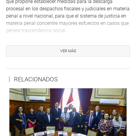
que propone establecer medidas para la descarga
procesal en los despachos fiscales y judiciales en materia
penal a nivel nacional, para que el sistema de justicia en
materia penal concentre mayores esfuerzos en casos que
genere trascendencia social.
“La finalidad de la presente ley es la descarga procesal en
el sistema de justicia penal. La demora en la
VER MÁS
administración de justicia en caso de delitos contra las
mujeres niños y niñas, no pueden esperar más en el país”,
manifestó la presidenta de la Comisión de la Mujer al
RELACIONADOS
término de la reunión de trabajo.
También acordaron invitar para su próxima reunión a la
ministra de la Mujer, Ana María Choquehuanca de
Villanueva, a fin de que informe sobre las labores, planes
y objetivos de dicha cartera ministerial en relación a las
políticas implementadas en diversos sectores vinculados
a la familia y poblaciones vulnerables del país. (FAA).