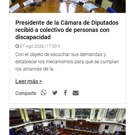
PRENSA-CONGRESO 23-8-17
Presidente de la Cámara de Diputados
Síguenos en nuestra página web y redes sociales.
recibió a colectivo de personas con
discapacidad
07 Ago 2026 | 17:50 h
http://www.congreso.gob.pe/
Con el objeto de escuchar sus demandas y
establecer los mecanismos para que se cumplan
Facebook:
https://www.facebook.com/congresoperu
los alcances de la...
Twitter:
https://twitter.com/congresoperu
Leer más >
Youtube:
http://www.youtube.com/congresoperu
Compartir
Soundcloud:
https://soundcloud.com/radiocongreso