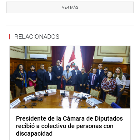
como el derecho de acceso al internet y el derecho a la
VER MÁS
paz, que no rige en muchos países del mundo, según
precisó.
Dijo, asimismo, que el impedimento del logro de los
RELACIONADOS
derechos humanos obedece muchas veces a hechos de
corrupción, razón por la cual hay que combatir a esa lacra
social de manera conjunta e integral, con la participación
de la ciudadanía. Subrayó que solo así se alcanzará la
meta del desarrollo sostenible para el Perú y otras
naciones en proceso de desarrollo.
MENSAJE
En la ceremonia fue leído un mensaje del secretario
general de las Naciones Unidas, Ban Ki-moon, quien
Presidente de la Cámara de Diputados
proclamó que la paz, el desarrollo sostenible y los
recibió a colectivo de personas con
derechos humanos, juntos, constituyen la base de las
discapacidad
sociedades resilientes y cohesionadas, enraizadas en la