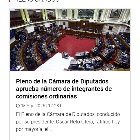
Pleno de la Cámara de Diputados
aprueba número de integrantes de
comisiones ordinarias
En tanto, su colega de bancada Karol Paredes Fonseca
05 Ago 2026 | 17:28 h
participó en distintas actividades, entre ellas en el Foro de
El Pleno de la Cámara de Diputados, conducido
Política Interparlamentaria del Grupo ICCF y en la Gala
por su presidente, Oscar Reto Otero, ratificó hoy,
Internacional de Liderazgo en Conservación del Congreso
por mayoría, el...
de los Estados Unidos, un importante espacio de diálogo
e intercambio de experiencias legislativas.