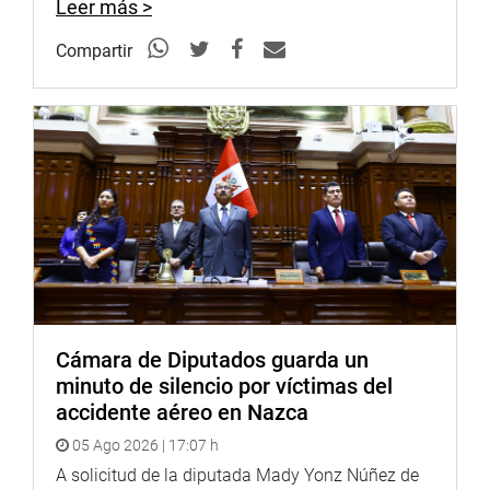
Leer más >
Indicó que se abordaron temas referidos al intercambio
Compartir
parlamentario en América Latina, los logros legislativos a
través del Modelo Caucus, donde se compartieron
avances y buenas prácticas que promueven la
conservación de los recursos naturales y el desarrollo
sostenible de la Amazonía.
“Reafirmo mi compromiso de seguir trabajando por
políticas que protejan nuestro medio ambiente y
fortalezcan la cooperación entre naciones hermanas para
el desarrollo de nuestros pueblos”, expresó.
Cámara de Diputados guarda un
minuto de silencio por víctimas del
accidente aéreo en Nazca
05 Ago 2026 | 17:07 h
A solicitud de la diputada Mady Yonz Núñez de