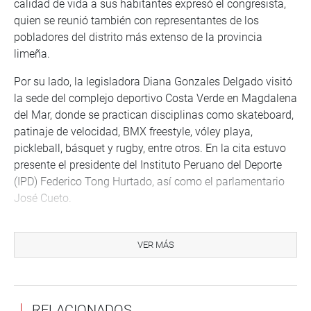
calidad de vida a sus habitantes expresó el congresista,
quien se reunió también con representantes de los
pobladores del distrito más extenso de la provincia
limeña.
Por su lado, la legisladora Diana Gonzales Delgado visitó
la sede del complejo deportivo Costa Verde en Magdalena
del Mar, donde se practican disciplinas como skateboard,
patinaje de velocidad, BMX freestyle, vóley playa,
pickleball, básquet y rugby, entre otros. En la cita estuvo
presente el presidente del Instituto Peruano del Deporte
(IPD) Federico Tong Hurtado, así como el parlamentario
José Cueto.
“Éste será un espacio clave para la próxima edición de los
Juegos Panamericanos y Parapanamericanos de Lima
VER MÁS
2027 y, asimismo, para el impulso del deporte en el país”,
comentó en su recorrido de fiscalización de los complejos
deportivos.
RELACIONADOS