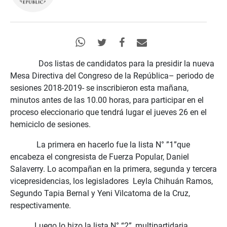
Dos listas
de
candidat
o
s para la presid
ir
la nueva
Mesa Directiva
del Congreso de la República
– periodo de
sesiones 2018-2019- se inscribieron esta mañana,
minutos antes de las 10
.00
horas, para participar en el
proceso eleccionario que tendrá lugar el jueves 26 en el
hemiciclo de sesiones.
La primera en hacerlo fue
la lista N° ”1”
que
encabeza el congresista de Fuerza Popular, Daniel
Salaverry. Lo acompañan en la primera, segunda y tercera
vicepresidencias, los legisladores Leyla Chihuán Ramos,
Segundo Tapia Bernal y Yeni Vilcatoma de la Cruz,
respectivamente.
Luego lo hizo la lista N° “2”, multipartidaria,