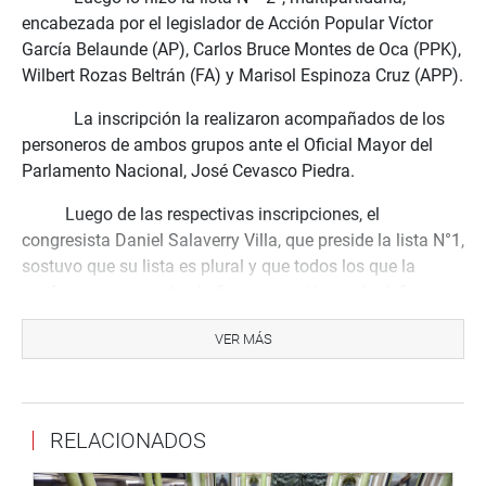
encabezada por el legislador de Acción Popular
Víctor
García Belaunde (AP), Carlos Bruce Montes de Oca (PPK),
Wilbert Rozas Beltrán (FA) y Marisol Espinoza Cruz (APP).
La inscripci
ón
la realizaron acompañados de los
personeros de ambos grupos ante el Oficial Mayor del
Parlamento Nacional, José Cevasco Piedra.
Luego de las respectivas inscripciones, el
congresista Daniel Salaverry Villa, que preside la lista N°1,
sostuvo que su lista es plural y que todos los que la
conforman comparten la firme vocación por la defensa a
la institucionalidad y el orden democrático.
VER MÁS
“La única manera de avanzar como país en democracia y
como institución,es sólido”, enfatizó.
Dijo que aspiran a tener una agenda legislativa enfocada
RELACIONADOS
en temas importantes como la reforma del sistema de
administración de justicia, para poder revertir la grave