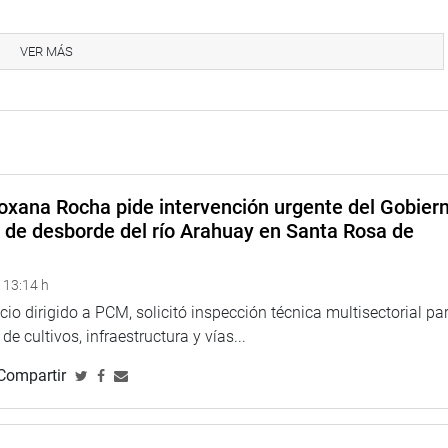
la diversidad cultural en nuestro país y el intercambio de
residencia del Congreso de la República a través de la Oficina
VER MÁS
emocrático realizó la Capacitación Virtual “Interculturalidad,
s”.
e especialistas destacados del Ministerio de Cultura, la
 Intercultural Bilingüe y de Servicios Educativos en el Ámbito
 Universidad Cayetano Heredia.
oxana Rocha pide intervención urgente del Gobier
o de desborde del río Arahuay en Santa Rosa de
 13:14 h
icio dirigido a PCM, solicitó inspección técnica multisectorial pa
e cultivos, infraestructura y vías...
Compartir