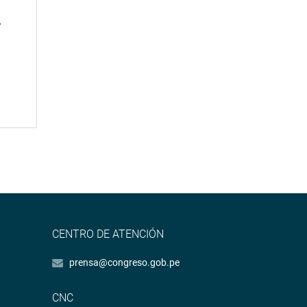
»
CENTRO DE ATENCIÓN
prensa@congreso.gob.pe
CNC