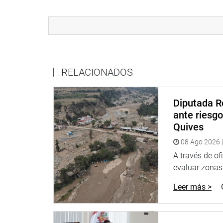
Con la finalidad de generar consciencia acerca de 
Educación Intercultural BILINGÜE, la tercera vicep
de Participación Ciudadana y el Programa Martes D
Pluriculturalidad peruana y su desarrollo en el paí
Durante la jornada se contó con la participación d
RELACIONADOS
Dirección General de Educación Básica Alternativa,
Rural, del Consejo Nacional de Educación y de la
Diputada R
ante riesg
Quives
08 Ago 2026 |
A través de of
evaluar zonas d
Leer más >