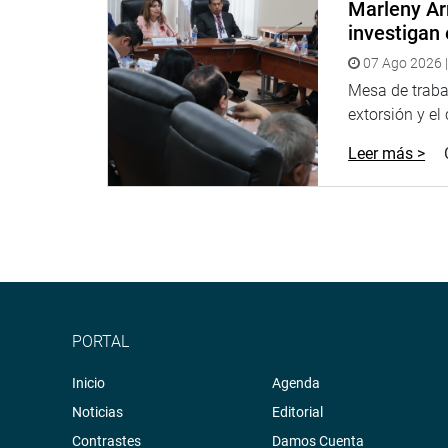
Marleny Ar
investigan 
07 Ago 2026 |
Mesa de trabaj
extorsión y el
Leer más >
PORTAL
Inicio
Agenda
Noticias
Editorial
Contrastes
Damos Cuenta