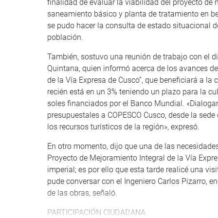
finalidad de evaluar la viabilidad del proyecto de
saneamiento básico y planta de tratamiento en ben
se pudo hacer la consulta de estado situacional de
población.
También, sostuvo una reunión de trabajo con el d
Quintana, quien informó acerca de los avances de 
de la Vía Expresa de Cusco”, que beneficiará a la c
recién está en un 3% teniendo un plazo para la c
soles financiados por el Banco Mundial. «Dialoga
presupuestales a COPESCO Cusco, desde la sede cen
los recursos turísticos de la región», expresó.
En otro momento, dijo que una de las necesidades
Proyecto de Mejoramiento Integral de la Vía Expres
imperial; es por ello que esta tarde realicé una vis
pude conversar con el Ingeniero Carlos Pizarro, e
de las obras, señaló.
PARTICIPACIÓN CIUDADANA