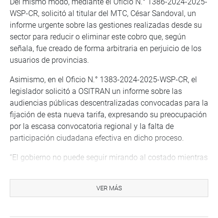
Del mismo modo, mediante el Oficio N.° 1386-2024-2025-
WSP-CR, solicitó al titular del MTC, César Sandoval, un
informe urgente sobre las gestiones realizadas desde su
sector para reducir o eliminar este cobro que, según
señala, fue creado de forma arbitraria en perjuicio de los
usuarios de provincias.
Asimismo, en el Oficio N.° 1383-2024-2025-WSP-CR, el
legislador solicitó a OSITRAN un informe sobre las
audiencias públicas descentralizadas convocadas para la
fijación de esta nueva tarifa, expresando su preocupación
por la escasa convocatoria regional y la falta de
participación ciudadana efectiva en dicho proceso.
“El gobierno no puede seguir mirando al costado mientras
se pretende consolidar un cobro que castiga a los
pasajeros del interior del país. La TUUA de transferencia
VER MÁS
no solo es una tarifa injusta, sino una barrera al acceso
equitativo al transporte aéreo”, señaló el congresista.