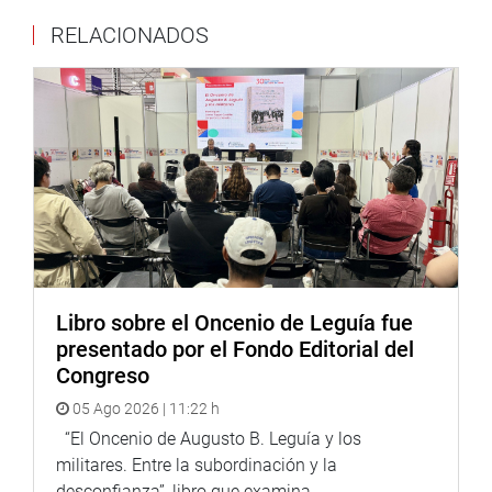
Wilson Soto ha reiterado que continuará fiscalizando este
RELACIONADOS
tema y exigiendo que se respete el compromiso asumido
públicamente por el Ejecutivo, en defensa de los derechos
de los peruanos que diariamente enfrentan desigualdades
en el acceso a los servicios del Estado.
Libro sobre el Oncenio de Leguía fue
presentado por el Fondo Editorial del
Congreso
05 Ago 2026 | 11:22 h
“El Oncenio de Augusto B. Leguía y los
militares. Entre la subordinación y la
desconfianza”, libro que examina...