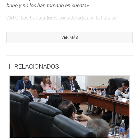
bono y no los han tomado en cuenta»
.
DATO: Los trabajadores considerados en la lista se
organizaron de manera virtual, y luego habrían hecho
llegar sus demandas al legislador. La lista está integrada
VER MÁS
por trabajadores del rubro del estampado, maquinistas,
vendedores, ayudantes, entre otros.
Lima, 3 de mayo de 2020
RELACIONADOS
DESPACHO CONGRESAL
Contacto: Roberto Hermoza
952662701