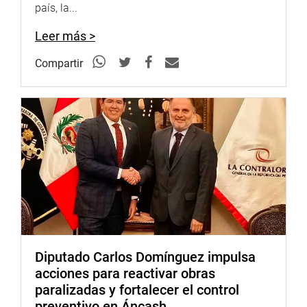
presentarán al nuevo licenciamiento para la acreditación,
país, la...
en la que la Sunedu evaluará en un plazo de 120 días.
Leer más >
El evento contó con la participación del Rector, Vicerrector
Compartir
Académico, Vicerrector Administrativo y miembros de la
Comisión.
Despacho Congresal
Anexo: 7214
Diputado Carlos Domínguez impulsa
acciones para reactivar obras
paralizadas y fortalecer el control
preventivo en Áncash