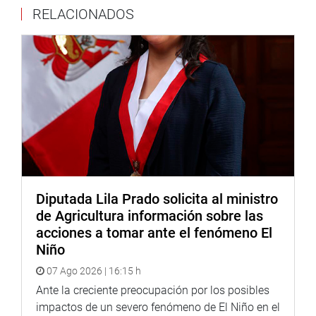
RELACIONADOS
de los representantes de Autoridad Nacional del Agua del
Perú – ANA, Proyecto Especial Binacional Lago Titicaca –
Puno – PELT , Autoridad Binacional del Lago Titicaca –
ALT, Ministerio de la Producción del Perú, funcionarios de
la Dirección Regional de la Producción-DIREPRO PUNO,
también se contó con la participación del congresista
Óscar Zea y con la directiva de la Federación de
Pescadores Artesanales – Puno.
Mesa de Trabajo para verificar los “Avances del
Licenciamiento de la UANCV”
Diputada Lila Prado solicita al ministro
En Juliaca, cumpliendo su labor de fiscalización el
de Agricultura información sobre las
congresista Carlos Zeballos visitó la Universidad Andina
acciones a tomar ante el fenómeno El
Néstor Cáceres Velásquez, para verificar los avances del
Niño
licenciamiento bajo los estándares 1.5 de calidad.
07 Ago 2026 | 16:15 h
Al respecto, el presidente de la Comisión de
Ante la creciente preocupación por los posibles
Licenciamiento, Mario Ramos, manifestó que este año se
impactos de un severo fenómeno de El Niño en el