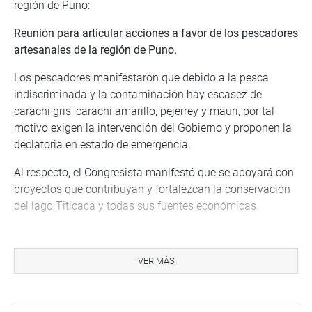
región de Puno:
Reunión para articular acciones a favor de los pescadores
artesanales de la región de Puno.
Los pescadores manifestaron que debido a la pesca
indiscriminada y la contaminación hay escasez de
carachi gris, carachi amarillo, pejerrey y mauri, por tal
motivo exigen la intervención del Gobierno y proponen la
declatoria en estado de emergencia.
Al respecto, el Congresista manifestó que se apoyará con
proyectos que contribuyan y fortalezcan la conservación
del lago Titicaca y todas sus fuentes económicas.
Asimismo, el parlamentario indicó que solicitará al
Organismo de Evaluación y Fiscalización Ambiental –
VER MÁS
OEFA Perú, un informe del trabajo respecto a la
contaminación.
Cabe mencionar que, el evento contó con la participación