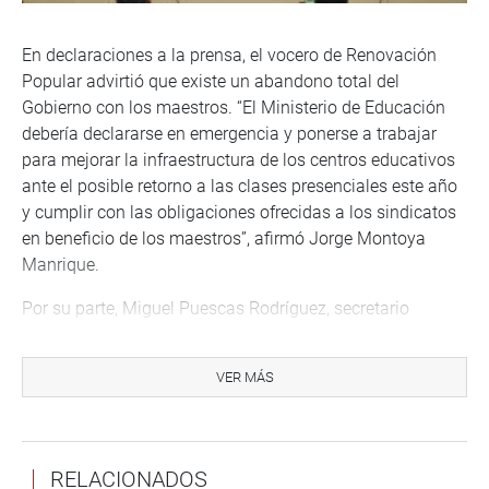
En declaraciones a la prensa, el vocero de Renovación
Popular advirtió que existe un abandono total del
Gobierno con los maestros. “El Ministerio de Educación
debería declararse en emergencia y ponerse a trabajar
para mejorar la infraestructura de los centros educativos
ante el posible retorno a las clases presenciales este año
y cumplir con las obligaciones ofrecidas a los sindicatos
en beneficio de los maestros”, afirmó Jorge Montoya
Manrique.
Por su parte, Miguel Puescas Rodríguez, secretario
regional del SIMA, manifestó que desde el Ejecutivo no
hay ningún pronunciamiento ni respuesta sobre los
VER MÁS
acuerdos adoptados en el 2017, que incluían mejoras
laborales y salariales para los maestros.
“Existe una indiferencia del Gobierno del presidente
RELACIONADOS
Castillo por mejorar las condiciones del magisterio. Nos