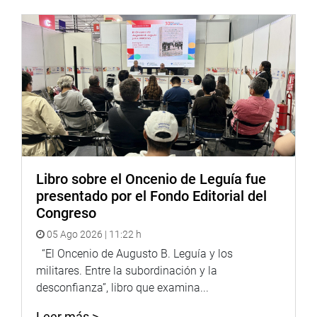
veremos en la necesidad de promover una huelga
nacional indefinida de maestros por las promesas
incumplidas”, apuntó.
Lima, 14 de octubre de 2021
Bancada Renovación Popular
Libro sobre el Oncenio de Leguía fue
presentado por el Fondo Editorial del
Congreso
05 Ago 2026 | 11:22 h
“El Oncenio de Augusto B. Leguía y los
militares. Entre la subordinación y la
desconfianza”, libro que examina...
Leer más >