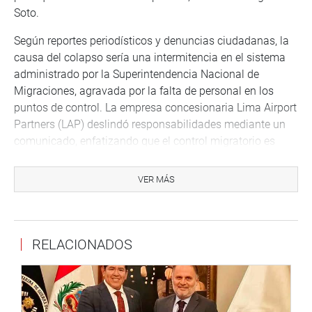
Soto.
Según reportes periodísticos y denuncias ciudadanas, la
causa del colapso sería una intermitencia en el sistema
administrado por la Superintendencia Nacional de
Migraciones, agravada por la falta de personal en los
puntos de control. La empresa concesionaria Lima Airport
Partners (LAP) deslindó responsabilidades mediante un
comunicado, enfatizando que el control migratorio es
competencia directa del Estado.
VER MÁS
El legislador ha solicitado al titular del Ministerio del
Interior que precise:
Las causas exactas del colapso.
RELACIONADOS
Las acciones inmediatas y preventivas adoptadas.
El nivel actual de personal y tecnología operativa en
los puntos de control.
El grado de coordinación con la Superintendencia de