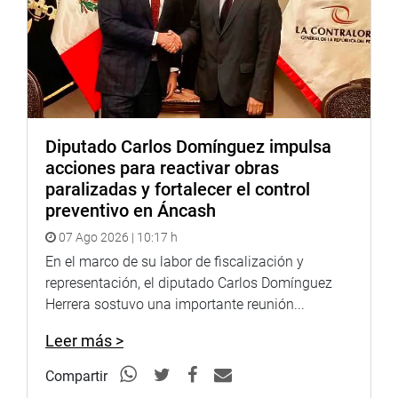
Migraciones y LAP frente a esta crisis.
Wilson Soto recordó que esta solicitud se sustenta en el
artículo 96° de la Constitución y en el Reglamento del
Congreso, en su labor de fiscalización en defensa de los
derechos de la ciudadanía.
Diputado Carlos Domínguez impulsa
acciones para reactivar obras
“Un aeropuerto moderno no solo se mide por su
paralizadas y fortalecer el control
infraestructura, sino por la calidad y eficiencia de los
preventivo en Áncash
servicios que brinda. El Estado no puede fallar en algo tan
sensible como el control migratorio”, finalizó el
07 Ago 2026 | 10:17 h
congresista.
En el marco de su labor de fiscalización y
representación, el diputado Carlos Domínguez
Herrera sostuvo una importante reunión...
Leer más >
Compartir