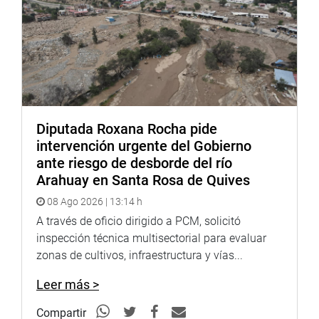
soliciten para sus controles prenatales será considerado
como día trabajado para los efectos legales, es decir, no
se aplicará descuento alguno a la remuneración de esta
trabajadora.
Lima, 14 de septiembre de 2022
DESPACO CONGRESAL
Diputada Roxana Rocha pide
intervención urgente del Gobierno
ante riesgo de desborde del río
Arahuay en Santa Rosa de Quives
08 Ago 2026 | 13:14 h
A través de oficio dirigido a PCM, solicitó
inspección técnica multisectorial para evaluar
zonas de cultivos, infraestructura y vías...
Leer más >
Compartir