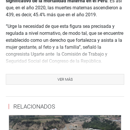
significativo de la mortalidad materna en el Perú
. Es así
que, en el año 2020, las muertes maternas ascendieron a
439, es decir, 45.4% más que en el año 2019.
“Urge la necesidad de que esta figura sea precisada y
regulada a nivel normativo, de modo tal, que se encuentre
establecido como un derecho que fortalezca y asista a la
mujer gestante, al feto y a la familia”, señaló la
congresista Ugarte ante la Comisión de Trabajo y
Seguridad Social del Congreso de la República.
En ese sentido, el proyecto
pretende consolidar y
fortalecer los derechos hacia un acceso sin
VER MÁS
restricciones en la atención de la gestante trabajadora
,
permitiendo la detección precoz de signos de alarma y la
reducción de la morbilidad, la muerte materna y la muerte
RELACIONADOS
perinatal.
Cabe señalar que, de acuerdo al texto de la iniciativa
legislativa,
el permiso que las madres gestantes