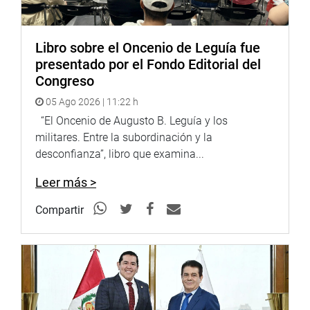
República, sobre estas reuniones en el domicilio de
Breña, identificó “situaciones adversas que podrían
afectar la transparencia del ejercicio de la función
Libro sobre el Oncenio de Leguía fue
pública y solicita que se adopten medidas correctivas
presentado por el Fondo Editorial del
sobre el tema”.
Congreso
05 Ago 2026 | 11:22 h
Despacho de la congresista Norma Yarrow
“El Oncenio de Augusto B. Leguía y los
militares. Entre la subordinación y la
desconfianza”, libro que examina...
Leer más >
Compartir