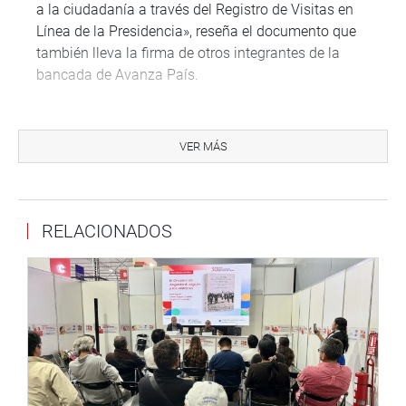
a la ciudadanía a través del Registro de Visitas en
Línea de la Presidencia», reseña el documento que
también lleva la firma de otros integrantes de la
bancada de Avanza País.
El Parlamento Nacional –agrega la moción—“tiene el
deber de llamar la atención sobre este importante tema
VER MÁS
pues la transparencia es fundamental para el ejercicio
de cualquier cargo público y más aún por quien se
desempeña como jefe de Estado y personifica a la
Nación”.
RELACIONADOS
“Caso contrario quienes suscriben la presente, no
tendrán otro camino que ejercer el control político en
resguardo del interés nacional, el sentir ciudadano, la
integridad de la función pública y el respeto a la
Constitución Política del Perú”, sostiene Yarrow
Lumbreras.
También se recuerda que la Contraloría General de la