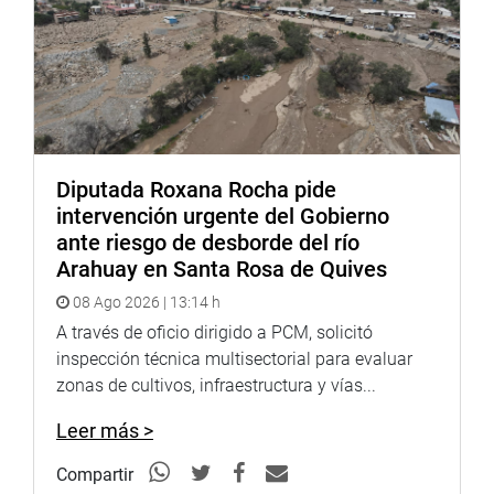
A través de un comunicado, la bancada de Podemos Perú
señaló que el país necesitaba en este momento un
“gabinete de guerra” para luchar contra la “criminalidad
terrorista que extorsiona y asesina a los peruanos”.
BANCADA DE PODEMOS PERÚ
Diputada Roxana Rocha pide
intervención urgente del Gobierno
ante riesgo de desborde del río
Arahuay en Santa Rosa de Quives
08 Ago 2026 | 13:14 h
A través de oficio dirigido a PCM, solicitó
inspección técnica multisectorial para evaluar
zonas de cultivos, infraestructura y vías...
Leer más >
Compartir