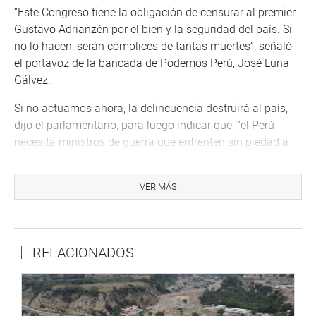
“Este Congreso tiene la obligación de censurar al premier
Gustavo Adrianzén por el bien y la seguridad del país. Si
no lo hacen, serán cómplices de tantas muertes”, señaló
el portavoz de la bancada de Podemos Perú, José Luna
Gálvez.
Si no actuamos ahora, la delincuencia destruirá al país,
dijo el parlamentario, para luego indicar que, “el Perú
necesita ministros de guerra que enfrenten sin piedad a
los criminales terroristas que todos los días extorsionan y
asesinan al pueblo”.
VER MÁS
Además, la bancada, en la moción, recalca que los
asesinatos y las extorsiones se han incrementado, pese a
los constantes estados de emergencia, lo que evidencia
RELACIONADOS
una falta de planificación y la implementación de
acciones y políticas de inteligencia para contrarrestar
estos execrables actos.