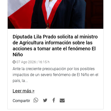
prioricen la prevención, el acceso equitativo a los
servicios de salud y el fortalecimiento del sistema
sanitario nacional.
DESPACHO DE LA CONGRESISTA MAGALY RUIZ
RODRÍGUEZ
Diputada Lila Prado solicita al ministro
de Agricultura información sobre las
acciones a tomar ante el fenómeno El
Niño
07 Ago 2026 | 16:15 h
Ante la creciente preocupación por los posibles
impactos de un severo fenómeno de El Niño en el
país, la...
Leer más >
Compartir