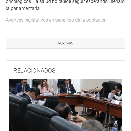
oncológicos. La salud no puede seguir esperando”, señaló
la parlamentaria.
Avances legislativos en beneficio de la población
Pese a la ausencia del ministro, la Comisión continuó con
su agenda de trabajo y debatió importantes
VER MÁS
predictámenes orientados a fortalecer la prevención y la
atención oportuna en salud.
Uno de los principales puntos fue el debate del
RELACIONADOS
predictamen recaído en el Proyecto de Ley N.°
14140/2025-CR, que propone declarar de interés nacional
el tamizaje neonatal universal y el diagnóstico oportuno
de la displasia del desarrollo de la cadera (DDC).
Esta iniciativa busca garantizar que todos los recién
nacidos accedan a evaluaciones tempranas que permitan
detectar esta condición a tiempo, evitando
discapacidades y asegurando tratamientos oportunos