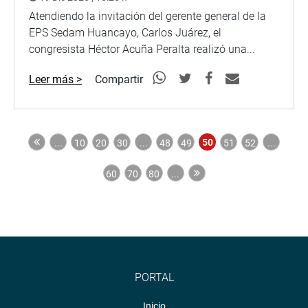
Atendiendo la invitación del gerente general de la
EPS Sedam Huancayo, Carlos Juárez, el
congresista Héctor Acuña Peralta realizó una...
Leer más >
Compartir
50
...
10
20
30
...
48
49
51
52
...
60
70
80
...
PORTAL
Inicio