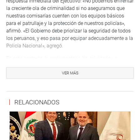
respuesta inmediata del Ejecutivo: «No podemos enfrentar
la creciente ola de criminalidad si no aseguramos que
nuestras comisarías cuenten con los equipos básicos
para el patrullaje y la protección de nuestros policías»,
afirmó. «El Gobierno debe priorizar la seguridad de todos
los peruanos, y eso pasa por equipar adecuadamente a la
Policía Nacional», agregó.
En este contexto, la parlamentaria ha solicitado un
informe detallado sobre las medidas que se están
adoptando para corregir las deficiencias señaladas en el
VER MÁS
informe de la Contraloría, exigiendo que el Poder Ejecutivo
supervise y adopte, de manera integral, las acciones
correctivas que garanticen la seguridad de la ciudadanía
RELACIONADOS
y de los propios policías que se enfrentan a diario con el
peligro.
LIMA, 4 DE OCTUBRE DE 2024
DESPACHO CONGRESAL