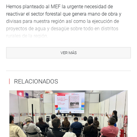
Hemos planteado al MEF la urgente necesidad de
reactivar el sector forestal que genera mano de obra y
divisas para nuestra región así como la ejecución de
proyectos de agua y desagüe sobre todo en distritos
rurales de la región.
Invoco a las autoridades, colegios profesionales y
VER MÁS
sociedad civil en general a participar activamente en este
esfuerzo conjunto por el desarrollo de Loreto.
En esta cita nos acompañó el alcalde de Punchana,
RELACIONADOS
Olmex Escalante quien planteó al titular del MEF, las
prioridades que existen actualmente en su distrito.
Bankada Fuerza Popular
Congreso de la República del Perú