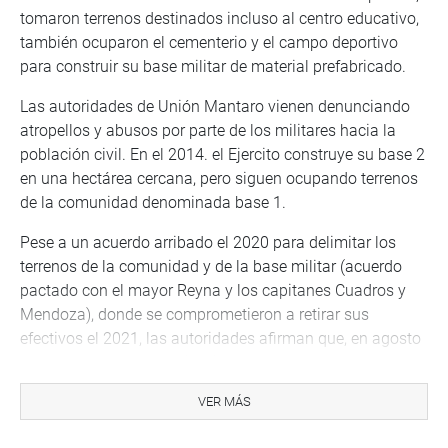
tomaron terrenos destinados incluso al centro educativo,
también ocuparon el cementerio y el campo deportivo
para construir su base militar de material prefabricado.
Las autoridades de Unión Mantaro vienen denunciando
atropellos y abusos por parte de los militares hacia la
población civil. En el 2014. el Ejercito construye su base 2
en una hectárea cercana, pero siguen ocupando terrenos
de la comunidad denominada base 1.
Pese a un acuerdo arribado el 2020 para delimitar los
terrenos de la comunidad y de la base militar (acuerdo
pactado con el mayor Reyna y los capitanes Cuadros y
Mendoza), donde se comprometieron a retirar sus
efectivos el 2021, las autoridades afirman que, en agosto
del 2020, llegaron cien (100) efectivos más de Infantería
de Marina para ocupar la base 1, que incluso ha realizado
VER MÁS
trabajos de remodelación con maquinaria pesada con el
objetivo de establecerse en Unión Mantaro.