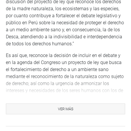
discusión del proyecto de ley que reconoce los derechos
de la madre naturaleza, los ecosistemas y las especies,
por cuanto contribuye a fortalecer el debate legislativo y
público en Perú sobre la necesidad de proteger el derecho
a un medio ambiente sano y, en consecuencia, la de los
Desca, atendiendo a la indivisibilidad e interdependencia
de todos los derechos humanos.”
Es así que, reconoce la decisión de incluir en el debate y
en la agenda del Congreso un proyecto de ley que busca
el fortalecimiento del derecho a un ambiente sano
mediante el reconocimiento de la naturaleza como sujeto
de derecho; así como la urgencia de armonizar los
intereses y necesidades de los seres humanos con los de
la naturaleza.
El congresista Lenin Bazán, presidente de la CPAAAAE,
VER MÁS
espera la aprobación de tan importante dictamen, que
marcará un gran paso para un cambio a un país más
ecológico, que proteja al ambiente, al planeta y a las