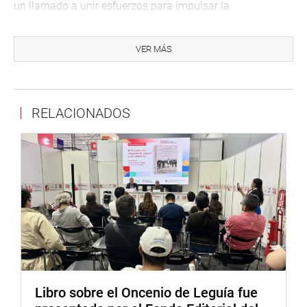
un llamado a unir esfuerzos para impulsar la
comercialización de este producto emblemático, no solo
como fuente de empleo y sustento para miles de familias,
VER MÁS
sino también como símbolo de identidad cultural y
orgullo nacional.
Prensa – Despacho Congresista Ilich López Ureña
RELACIONADOS
934460714
Libro sobre el Oncenio de Leguía fue