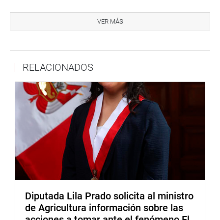
«Como lo advertí en diferentes ocasiones, no cuenta con
VER MÁS
drenaje pluvial, necesario para evacuar las aguas de
lluvia, lo cual es muy recurrente en mi región», agregó.
Ventura informó que ha solicitado el apoyo inmediato al
RELACIONADOS
COER y OTASS para el apoyo con maquinarias e hidrojets
con el fin de remover las obstrucciones en el
alcantarillado y tuberías de dicho instituto lo más pronto
posible.
Diputada Lila Prado solicita al ministro
de Agricultura información sobre las
acciones a tomar ante el fenómeno El