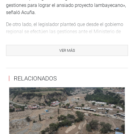
gestiones para lograr el ansiado proyecto lambayecano»,
señaló Acuña.
De otro lado, el legislador planteó que desde el gobierno
regional se efectúen las gestiones ante el Ministerio de
Vivienda para iniciar el proceso de venta de lotes de la
Nueva Ciudad de Olmos, pues los recursos conseguidos
VER MÁS
con esa subasta serán destinados a financiar proyectos
de saneamiento en toda la región Lambayeque.
Finalmente, la alcaldesa provincial de Ferreñafe, Violeta
RELACIONADOS
Muro, solicitó al gobernador regional (e), el
cofinanciamiento de un proyecto de seguridad ciudadana
y el financiamiento de proyectos de electrificación, así
como a continuación con la obra de construcción de
pistas y veredas en el sector Santa Valentina.
DESPACHO CONGRESAL