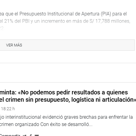
ea que el Presupuesto Institucional de Apertura (PIA) para el
el 21% del PBI y un incremento en más de S/ 17,788 millones,
22.
 del proyecto será eminentemente técnico, con una visión
VER MÁS
fundamentos macroeconómicos que sustenta la economía
de la Comisión de Presupuesto los indicadores y sustentos del
ivo y descentralista, sin tintes políticos ni clientelismo, para no
a economía peruana”, señaló el parlamentario.
minta: «No podemos pedir resultados a quienes
nal se realizará con total transparencia para el beneficio del
el crimen sin presupuesto, logística ni articulación
 18:22 h
o interinstitucional evidenció graves brechas para enfrentar la
 crimen organizado Con éxito se desarrolló...
nto ha permitido que los gastos corrientes, gastos de capital y
de gobierno, excepto el Servicio de la deuda de gobiernos