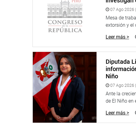
investigan 
07 Ago 2026 |
Mesa de trabaj
extorsión y el
Leer más >
Diputada Li
informació
Niño
07 Ago 2026 |
Ante la creci
de El Niño en el
Leer más >