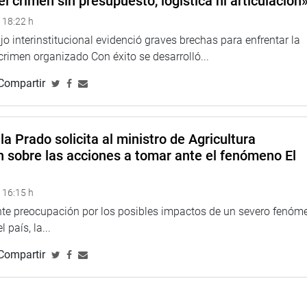
el crimen sin presupuesto, logística ni articulación
 18:22 h
o interinstitucional evidenció graves brechas para enfrentar la
 crimen organizado Con éxito se desarrolló...
Compartir
la Prado solicita al ministro de Agricultura
n sobre las acciones a tomar ante el fenómeno El
 16:15 h
ente preocupación por los posibles impactos de un severo fenóm
 país, la...
Compartir