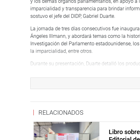
y los demás órganos parlamentarios, en apoyo a la
imparcialidad y transparencia para brindar informac
sostuvo el jefe del DIDP, Gabriel Duarte.
La jornada de tres días consecutivos fue inaugura
Ángeles Illmann, y abordará temas como la historia
Investigación del Parlamento estadounidense, los 
la imparcialidad, entre otros.
Durante su presentación, Duarte detalló los produ
conformado por el Área de Biblioteca, el Área de E
Presupuestal y el Área de Asesoramiento Científic
Asimismo, el jefe del Área de Biblioteca, José Cev
la digitalización y las redes sociales para facilita
legislativo, sino también para la ciudadanía en 
RELACIONADOS
ciudadano y promover un Parlamento Abierto”, ag
Libro sobr
DESPACHO (DIDP)
Editorial d