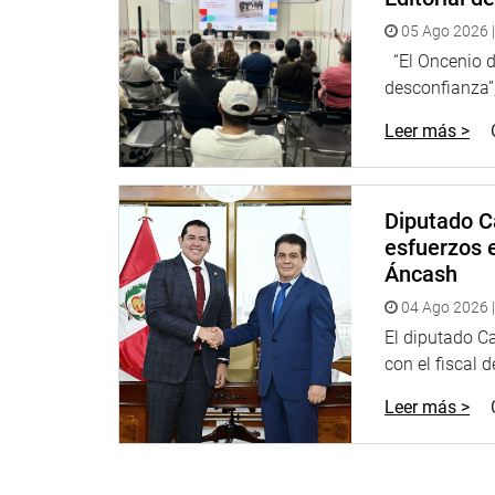
05 Ago 2026 |
“El Oncenio de
desconfianza”,
Leer más >
Diputado C
esfuerzos e
Áncash
04 Ago 2026 |
El diputado C
con el fiscal 
Leer más >