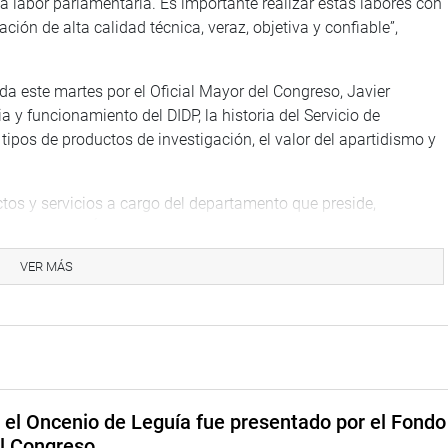
 labor parlamentaria. Es importante realizar estas labores con
ión de alta calidad técnica, veraz, objetiva y confiable”,
da este martes por el Oficial Mayor del Congreso, Javier
 y funcionamiento del DIDP, la historia del Servicio de
tipos de productos de investigación, el valor del apartidismo y
ctos y servicios a cargo del departamento que preside,
stadística, el Área de Servicios de Investigación y Seguimiento
a.
VER MÁS
allos, resaltó la importancia del uso de las nuevas tecnologías,
r el acceso a la información, no solo para los funcionarios del
general. “De esta manera buscamos acercar el Congreso al
regó Cevallos.
e el Oncenio de Leguía fue presentado por el Fondo
el Congreso