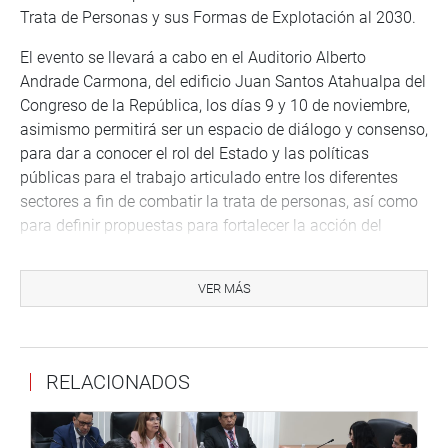
Trata de Personas y sus Formas de Explotación al 2030.
El evento se llevará a cabo en el Auditorio Alberto
Andrade Carmona, del edificio Juan Santos Atahualpa del
Congreso de la República, los días 9 y 10 de noviembre,
asimismo permitirá ser un espacio de diálogo y consenso,
para dar a conocer el rol del Estado y las políticas
públicas para el trabajo articulado entre los diferentes
sectores a fin de combatir la trata de personas, así como
para definir propuestas para fortalecer la acción del
Estado en el combate contra este delito.
El congresista Américo Gonza Castillo resalta la
VER MÁS
importancia de sumar esfuerzos desde todos los
espacios del Estado, de la sociedad civil y organismos
internacionales vinculados a la materia, a fin de combatir
RELACIONADOS
el terrible flagelo de la trata de personas.