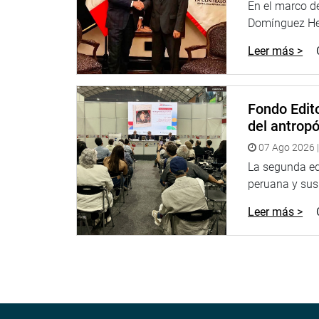
En el marco de
Domínguez Her
Leer más >
Fondo Edito
del antrop
07 Ago 2026 |
La segunda edi
peruana y sus 
Leer más >