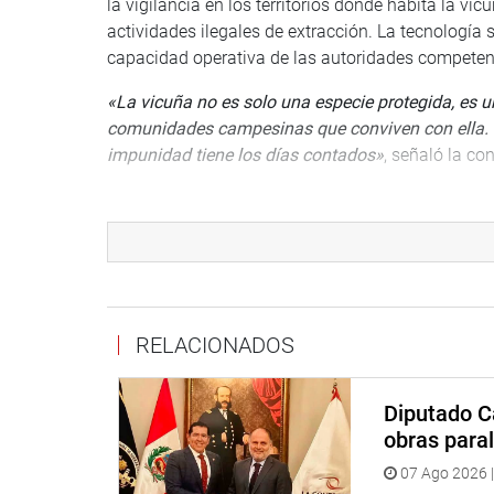
la vigilancia en los territorios donde habita la vi
actividades ilegales de extracción. La tecnología 
capacidad operativa de las autoridades competen
«La vicuña no es solo una especie protegida, es u
comunidades campesinas que conviven con ella. Con
impunidad tiene los días contados»
, señaló la c
La legisladora destacó asimismo que la norma pr
altoandinas, cuyo desarrollo económico depende d
una amenaza simultánea para la biodiversidad y pa
responde tanto a una urgencia ambiental como a u
La Ley N° 32615 fue publicada hoy en el diario ofi
RELACIONADOS
DESPACHO CONGRESISTA KATY UGARTE MAMA
Diputado C
obras paral
07 Ago 2026 |