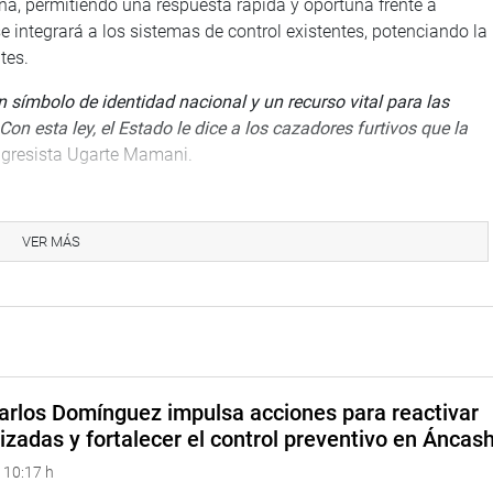
cuña, permitiendo una respuesta rápida y oportuna frente a
se integrará a los sistemas de control existentes, potenciando la
tes.
n símbolo de identidad nacional y un recurso vital para las
 esta ley, el Estado le dice a los cazadores furtivos que la
ongresista Ugarte Mamani.
otege directamente los medios de vida de las comunidades
el manejo sostenible de la vicuña. La caza furtiva representa
VER MÁS
ra los ingresos de estas poblaciones, por lo que la ley
na de carácter social.
cial El Peruano.
NI
arlos Domínguez impulsa acciones para reactivar
izadas y fortalecer el control preventivo en Áncas
 10:17 h