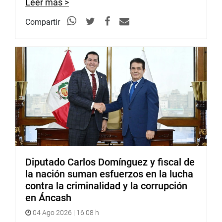
Leer más >
participación del ministro de Comercio Exterior y Turismo,
Edgar Vásquez Vela, y, del presidente del gremio de
Compartir
exportadores, Erik Fischer Llanos.
Lima, 1 de julio de 2020
DESPACHO CONGRESAL
Diputado Carlos Domínguez y fiscal de
la nación suman esfuerzos en la lucha
contra la criminalidad y la corrupción
en Áncash
04 Ago 2026 | 16:08 h