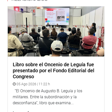
En ese sentido, instó al Ministerio de Economía y
Finanzas que la creación de este FAE-Turismo, cuyos
fondos provendrán de COFIDE, lleguen realmente a los
pequeños empresarios que generan empleabilidad al
país, los que han sido brutalmente golpeadas por el cierre
de sus actividades.
Asimismo, aseguró que desde la comisión se ejecutará un
seguimiento estratégico de control y fiscalización al
programa de créditos, de la mano con la Contraloría, con
Libro sobre el Oncenio de Leguía fue
el objetivo de salvaguardar los recursos de todos los
presentado por el Fondo Editorial del
peruanos.
Congreso
Finalmente, Zarate anunció la realización del Primer
05 Ago 2026 | 11:22 h
Webinar titulado: “Reactivación y Fortalecimiento del
“El Oncenio de Augusto B. Leguía y los
Comercio Exterior”,
organizado por la comisión que
militares. Entre la subordinación y la
preside y por Adex, que se realizará el viernes 3 de julio,
desconfianza”, libro que examina...
desde las 15 horas, evento que contará con la