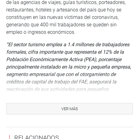
de las agencias de viajes, guías turísticos, porteadores,
restaurantes, hoteles y artesanos del país que hoy se
constituyen en las nuevas víctimas del coronavirus,
generando que 400 mil trabajadores se queden sin
empleo o ingresos económicos.
“El sector turismo emplea a 1.4 millones de trabajadores
formales, cifra importante que representa el 12% de la
Población Económicamente Activa (PEA), porcentaje
principalmente instalado en la micro y pequeña empresa,
segmento empresarial que con el otorgamiento de
créditos de capital de trabajo del FAE, asegurará la
reactivación de sus actividades para pequeños
empresarios del sector, los cuales no pudieron acceder a
los créditos de Reactiva Perú”
, enfatizó.
VER MÁS
Zarate señaló que las líneas de créditos tienen que estar
orientadas a empresas que no han podido producir y
generar ingresos como consecuencia de la emergencia
RELACIONADOS
Sanitaria y el Aislamiento Social Obligatorio.