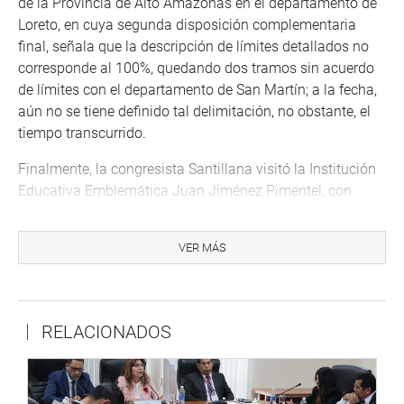
de la Provincia de Alto Amazonas en el departamento de
Loreto, en cuya segunda disposición complementaria
final, señala que la descripción de límites detallados no
corresponde al 100%, quedando dos tramos sin acuerdo
de límites con el departamento de San Martín; a la fecha,
aún no se tiene definido tal delimitación, no obstante, el
tiempo transcurrido.
Finalmente, la congresista Santillana visitó la Institución
Educativa Emblemática Juan Jiménez Pimentel, con
motivo de celebrarse 120 años de su fundación.
Durante la mencionada visita, comentó algunas
VER MÁS
anécdotas durante su adolescencia como destacada
basquetbolista de la región, destacando la importancia
del deporte para la formación de los jóvenes, cultivando
RELACIONADOS
valores como la disciplina, trabajo en equipo y la
puntualidad.