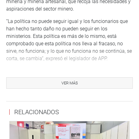
minería y minería artesanal, que recoja las necesidades y
aspiraciones del sector minero.
“La política no puede seguir igual y los funcionarios que
han hecho tanto daño no pueden seguir en los
ministerios. Esta política es más de lo mismo, está
comprobado que esta política nos lleva al fracaso, no
sirve, no funciona; y lo que no funciona no se continúa, se
corta, se cambia”, expresó el legislador de APP.
Informó que, de acuerdo con una investigación realizada,
no menos de 600 millones de soles se han dilapidado en
VER MÁS
los últimos diez años para perseguir a los informales y no
más 25 millones de soles para la formalización minera.
Enfatizó que la actividad que genera mayores divisas
RELACIONADOS
para el país es la minería y no solo la grande, sino
también la pequeña minería, donde las ganancias se
quedan en los pueblos genera empleo y dinamizan la
economía.