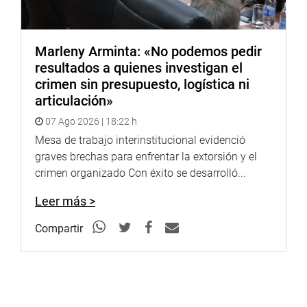
coadyuvar en la lucha contra la corrupción en beneficio
de miles de pacientes y sus familias, afectados por la
situación de pandemia que se vive en el país.
Marleny Arminta: «No podemos pedir
resultados a quienes investigan el
“Todas las autoridades debemos luchar frontalmente
crimen sin presupuesto, logística ni
para erradicar la corrupción, y la justicia debe aplicar todo
articulación»
el peso de la ley a los funcionarios que realizan actos
07 Ago 2026 | 18:22 h
irregulares. No se deben encubrir los actos ilícitos, al
contrario, se deben denunciar y sancionar”, finalizó.
Mesa de trabajo interinstitucional evidenció
graves brechas para enfrentar la extorsión y el
crimen organizado Con éxito se desarrolló...
Leer más >
Compartir