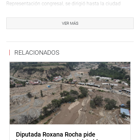
Representación congresal, se dirigió hasta la ciudad
lacustre para constatar esta situación, ante la solicitud de
los manifestantes, quienes le hicieron llegar documentos
VER MÁS
que corroborarían el dudoso desempeño del titular del
centro hospitalario.
Al respecto, el parlamentario de la Bancada Nueva
RELACIONADOS
Constitución comentó que los documentos alcanzados
por los protestantes se suman a otros hechos que su
despacho corroboró, respecto al controvertido accionar
del médico Illacutipa Mamani, referidos al otorgamiento
de bonos anti-COVID-19 para los familiares directos del
funcionario, cuando no les correspondían, por lo que se
mostró a favor de que sea separado del cargo.
“Es inconcebible que un personaje como el director de
este hospital tenga tantos cuestionamientos a su gestión
y hasta la fecha no sea removido de su cargo, lo que
afecta a miles de ciudadanos que sufren cada día con
Diputada Roxana Rocha pide