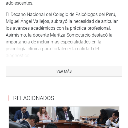
adolescentes.
El Decano Nacional del Colegio de Psicólogos del Perú,
Miguel Ángel Vallejos, subrayó la necesidad de articular
los avances académicos con la práctica profesional.
Asimismo, la docente Maritza Somocurcio destacó la
importancia de incluir más especialidades en la
psicología clínica para fortalecer la calidad del
diagnóstico.
El viceministro de Salud respaldó la iniciativa y coincidió
VER MÁS
en la necesidad de un análisis técnico-científico con la
participación de todos los actores involucrados.
El congresista Roberto Sánchez reafirmó su compromiso
RELACIONADOS
de impulsar políticas que fortalezcan la salud mental en
el país, asegurando que este importante avance
normativo sea implementado de manera efectiva y en
beneficio de la ciudadanía.