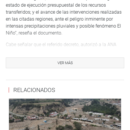
estado de ejecución presupuestal de los recursos
transferidos; y el avance de las intervenciones realizadas
en las citadas regiones, ante el peligro inminente por
intensas precipitaciones pluviales y posible fenómeno El
Niño”, reseña el documento.
Cabe señalar que el referido decreto, autorizó a la ANA
para “adquirir maquinarias, vehículos, equipos, insumos y
servicios para la ejecución de labores directas de
VER MÁS
preparación y respuesta, destinadas a reducir los riesgos,
vulnerabilidades, daños o impacto”, enfatizó.
Las regiones que se verían beneficiadas con este DU son:
RELACIONADOS
Áncash, La Libertad, Lambayeque, Lima, Piura, Tumbes e
Ica, que han sido declarados en emergencia ante la
inminente llegada del fenómeno del Niño.
Lima, 24 de agosto de 2023
DESPACHO CONGRESAL