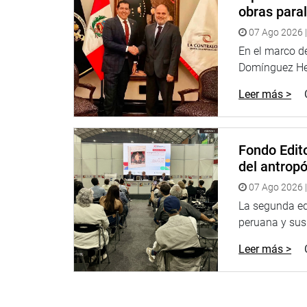
obras paral
07 Ago 2026 |
En el marco de
Domínguez Her
Leer más >
Fondo Edito
del antrop
07 Ago 2026 |
La segunda edi
peruana y sus 
Leer más >