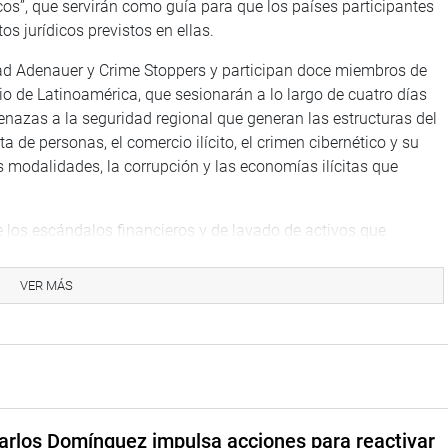
cos”, que servirán como guía para que los países participantes
os jurídicos previstos en ellas.
ad Adenauer y Crime Stoppers y participan doce miembros de
 de Latinoamérica, que sesionarán a lo largo de cuatro días
menazas a la seguridad regional que generan las estructuras del
a de personas, el comercio ilícito, el crimen cibernético y su
s modalidades, la corrupción y las economías ilícitas que
los escándalos financieros y de lavado de activos que
 en casos que tuvieron alcance internacional.
VER MÁS
ión de interés que contendrá un compromiso político en atender
y una serie de recomendaciones técnicas.
arlos Domínguez impulsa acciones para reactivar