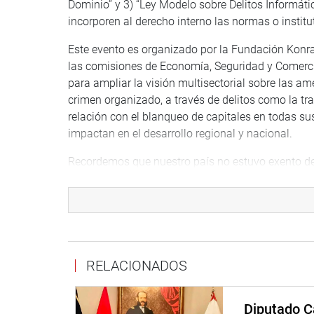
Dominio” y 3) “Ley Modelo sobre Delitos Informáti
incorporen al derecho interno las normas o institut
Este evento es organizado por la Fundación Konr
las comisiones de Economía, Seguridad y Comercio
para ampliar la visión multisectorial sobre las a
crimen organizado, a través de delitos como la trat
relación con el blanqueo de capitales en todas su
impactan en el desarrollo regional y nacional.
Recordemos que nuestro país no estuvo exento de 
involucraron a políticos, funcionarios y empresas,
Al final del encuentro se presentará una declarac
en las normativas nacionales los temas tratados 
Lima, 21 de octubre de 2021.
RELACIONADOS
Diputado C