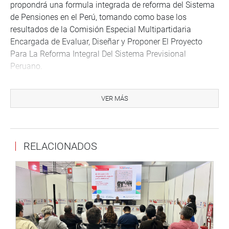
propondrá una formula integrada de reforma del Sistema
de Pensiones en el Perú, tomando como base los
resultados de la Comisión Especial Multipartidaria
Encargada de Evaluar, Diseñar y Proponer El Proyecto
Para La Reforma Integral Del Sistema Previsional
Peruano.
La comisión sería integrada por un representante de cada
bancada del Congreso, un representante del ministerio de
VER MÁS
Economía, uno del ministerio de Trabajo, de la
Superintendencia de Banca y Seguros, de la asociación de
AFP, de la Oficina de Normalización Previsional ONP y de
RELACIONADOS
la Defensoría del Pueblo.
*Debe saber. Con esta moción se refuerza el trabajo en
beneficio de todos los aportantes, iniciado con el proyecto
de ley N°1256, presentado por la parlamentaria y que ya
fue aprobado en el pleno del congreso, mismo que busca
una pensión digna, estableciendo una asignación mínima