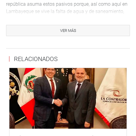
república asuma estos pasivos porque, así como aquí en
Lambayeque se vive la falta de agua y de saneamiento,
también vemos este problema en todo el país, como en
San Juan de Lurigancho y otros».
VER MÁS
Durante la reunión tomaron la palabra los alcaldes
Lambayeque, Chiclayo, José Leonardo Ortiz, San José,
Pacora, Túcume, Jayanca, Oyotún, Tumán, Puerto Eten,
RELACIONADOS
entre otros.
Además, participaron representantes de pueblos jóvenes,
de la federación de trabajadores de agua potable, del
sindicato de Epsel y otros gremios.
Lima, 9 de noviembre de 2021
DESPACHO CONGRESAL