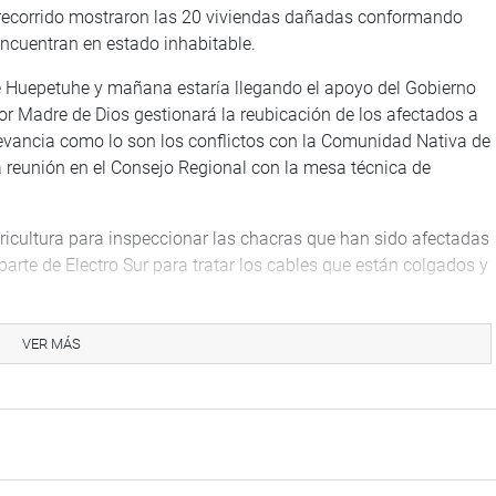
l recorrido mostraron las 20 viviendas dañadas conformando
cuentran en estado inhabitable.
 de Huepetuhe y mañana estaría llegando el apoyo del Gobierno
por Madre de Dios gestionará la reubicación de los afectados a
evancia como lo son los conflictos con la Comunidad Nativa de
 reunión en el Consejo Regional con la mesa técnica de
gricultura para inspeccionar las chacras que han sido afectadas
 parte de Electro Sur para tratar los cables que están colgados y
VER MÁS