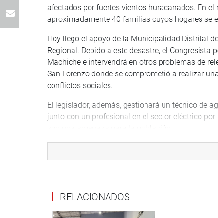
afectados por fuertes vientos huracanados. En e
aproximadamente 40 familias cuyos hogares se en
Hoy llegó el apoyo de la Municipalidad Distrital
Regional. Debido a este desastre, el Congresista 
Machiche e intervendrá en otros problemas de rel
San Lorenzo donde se comprometió a realizar una
conflictos sociales.
El legislador, además, gestionará un técnico de a
junto con un profesional en el sector eléctrico por
son una amenaza para la población.
Lima, 27 de mayo del 2021
DESPACHO CONGRESAL
RELACIONADOS