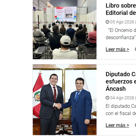
Libro sobr
Editorial d
05 Ago 2026 |
“El Oncenio de
desconfianza”,
Leer más >
Diputado C
esfuerzos e
Áncash
04 Ago 2026 |
El diputado C
con el fiscal 
Leer más >