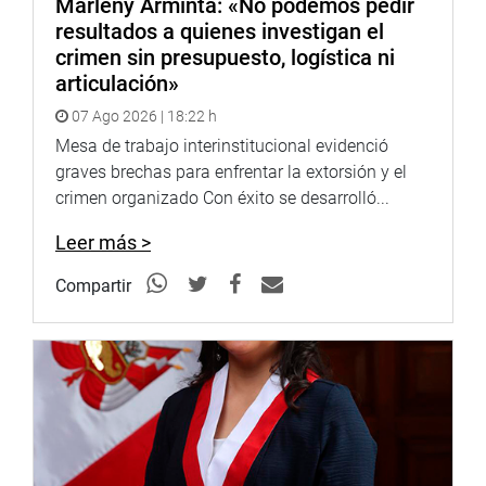
gestiona desde hace unos años la creación de una
Marleny Arminta: «No podemos pedir
segunda reserva intangible en la región Loreto que
resultados a quienes investigan el
frenaría su desarrollo.
crimen sin presupuesto, logística ni
articulación»
DESPACHO CONGRESAL
07 Ago 2026 | 18:22 h
Mesa de trabajo interinstitucional evidenció
graves brechas para enfrentar la extorsión y el
crimen organizado Con éxito se desarrolló...
Leer más >
Compartir