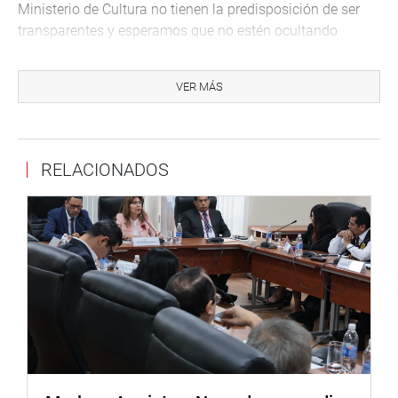
Ministerio de Cultura no tienen la predisposición de ser
transparentes y esperamos que no estén ocultando
información a las comunidades”, dijo.
Morante Figari solicitó además información
VER MÁS
complementaria de la creación de Reserva PIACI en las
cuencas altas de los ríos Curaray, Napo, Arabela, Nashiño,
Pucacuro, Tigre y afluentes (Reserva Indígena “Napo,
RELACIONADOS
Tigre y Afluentes”) y estudios técnicos y complementarios
presentados por AIDESEP, para sustentar el pedido de
creación de la Reserva Indígena Napo Tigre.
Es preciso indicar que el congresista, Jorge Morante,
sostuvo una reunión con la APU Pilar Cabrera Caballero
en su calidad de Presidente de la Federación de
Comunidades Nativas del Curaray y Arabela (FECONACA)
quien junto al sabio indígena Edgard Pastor Rosero y
otros líderes del pueblo Arabela que expusieron su
enorme preocupación por que el Ministerio de Cultura